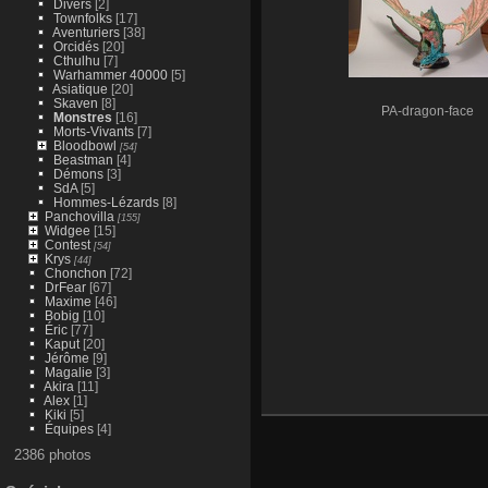
Divers
[2]
Townfolks
[17]
Aventuriers
[38]
Orcidés
[20]
Cthulhu
[7]
Warhammer 40000
[5]
Asiatique
[20]
Skaven
[8]
PA-dragon-face
Monstres
[16]
Morts-Vivants
[7]
Bloodbowl
[54]
Beastman
[4]
Démons
[3]
SdA
[5]
Hommes-Lézards
[8]
Panchovilla
[155]
Widgee
[15]
Contest
[54]
Krys
[44]
Chonchon
[72]
DrFear
[67]
Maxime
[46]
Bobig
[10]
Éric
[77]
Kaput
[20]
Jérôme
[9]
Magalie
[3]
Akira
[11]
Alex
[1]
Kiki
[5]
Équipes
[4]
2386 photos