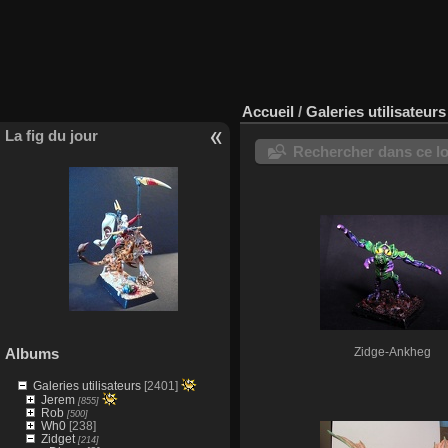
Accueil
/
Galeries utilisateurs
La fig du jour
Rechercher dans ce lo
Albums
Zidge-Ankheg
Galeries utilisateurs
[2401]
Jerem
[855]
Rob
[500]
Wh0
[238]
Zidget
[214]