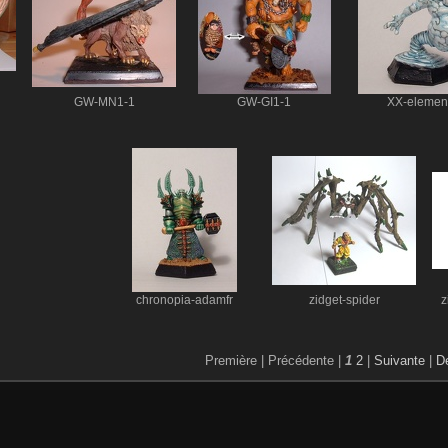
GW-MN1-1
GW-GI1-1
XX-elemen
chronopia-adamfr
zidget-spider
z
Première |
Précédente |
1
2
|
Suivante
|
De