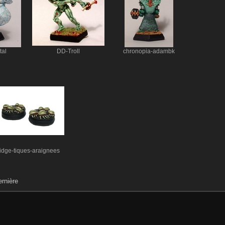
tal
DD-Troll
chronopia-adambk
idge-tiques-araignees
rnière