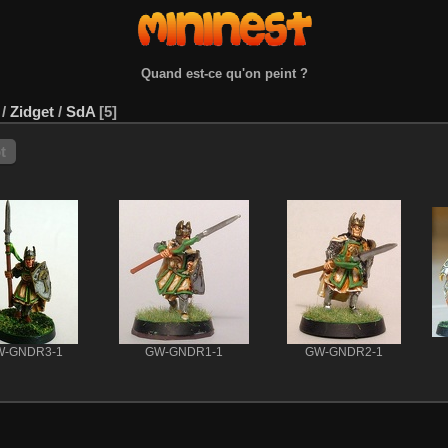
Quand est-ce qu'on peint ?
/
Zidget
/
SdA
5
t
W-GNDR3-1
GW-GNDR1-1
GW-GNDR2-1