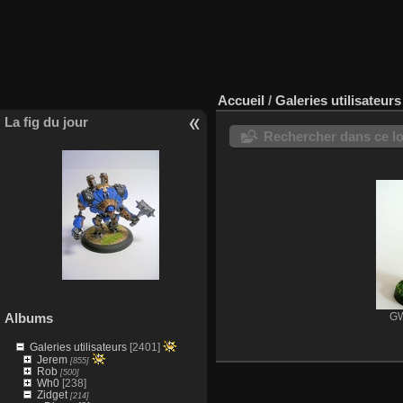
Accueil
/
Galeries utilisateurs
La fig du jour
Rechercher dans ce lo
Albums
G
Galeries utilisateurs
[2401]
Jerem
[855]
Rob
[500]
Wh0
[238]
Zidget
[214]