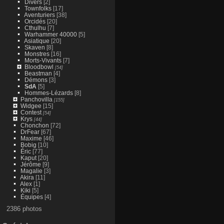
Divers
[2]
Townfolks
[17]
Aventuriers
[38]
Orcidés
[20]
Cthulhu
[7]
Warhammer 40000
[5]
Asiatique
[20]
Skaven
[8]
Monstres
[16]
Morts-Vivants
[7]
Bloodbowl
[54]
Beastman
[4]
Démons
[3]
SdA
[5]
Hommes-Lézards
[8]
Panchovilla
[155]
Widgee
[15]
Contest
[54]
Krys
[44]
Chonchon
[72]
DrFear
[67]
Maxime
[46]
Bobig
[10]
Éric
[77]
Kaput
[20]
Jérôme
[9]
Magalie
[3]
Akira
[11]
Alex
[1]
Kiki
[5]
Équipes
[4]
2386 photos