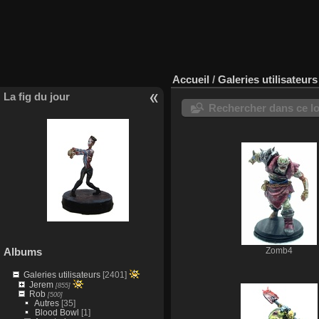
Accueil
/
Galeries utilisateurs
La fig du jour
Rechercher dans ce lo
Albums
Zomb4
Galeries utilisateurs
[2401]
Jerem
[855]
Rob
[500]
Autres
[35]
Blood Bowl
[1]