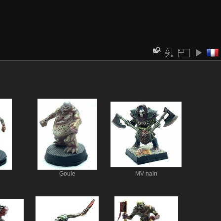
Goule
MV nain