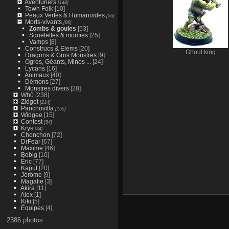
Aventuriers
[148]
Town Folk
[10]
Peaux Vertes & Humanoïdes
[56]
Morts-vivants
[86]
Zombs & goules
[53]
Squelettes & momies
[25]
Vamps
[8]
Construcs & Elems
[20]
Ghoul king
Dragons & Gros Monstres
[9]
Ogres, Géants, Minos ...
[24]
Lycans
[16]
Animaux
[40]
Démons
[27]
Monstres divers
[28]
Wh0
[238]
Zidget
[214]
Panchovilla
[155]
Widgee
[15]
Contest
[54]
Krys
[44]
Chonchon
[72]
DrFear
[67]
Maxime
[46]
Bobig
[10]
Éric
[77]
Kaput
[20]
Jérôme
[9]
Magalie
[3]
Akira
[11]
Alex
[1]
Kiki
[5]
Équipes
[4]
2386 photos