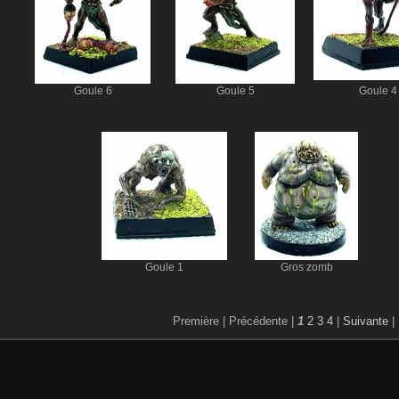
Goule 6
Goule 5
Goule 4
Goule 1
Gros zomb
Première |
Précédente |
1
2
3
4
|
Suivante
|