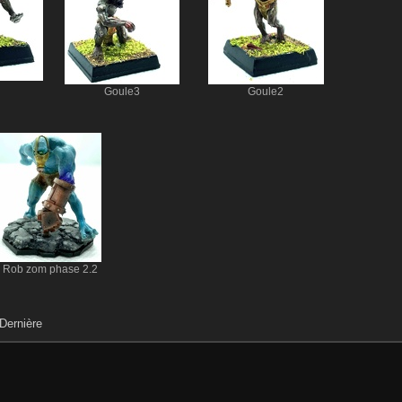
Goule3
Goule2
Rob zom phase 2.2
Dernière