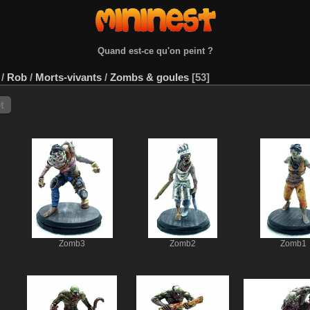
Quand est-ce qu'on peint ?
/
Rob
/
Morts-vivants
/
Zombs & goules
53
t
Zomb3
Zomb2
Zomb1