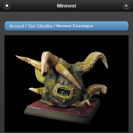
Mininest
Accueil
/
Tag
Cthulhu
/
Horreur Cosmique