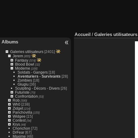
Accueil
/
Galeries utilisateurs
Albums
Galeries utilisateurs
[2401]
Jerem
[855]
Fantasy
[574]
Blood Bowl
[32]
Moderne
[100]
Soldats - Gangers
[18]
Aventuriers - Survivants
[28]
Zombies
[18]
Gluglu
[36]
Sculpting - Décors - Divers
[26]
Futuriste
[70]
Confrontation
[53]
Rob
[500]
Wh0
[238]
Zidget
[214]
Panchovilla
[155]
Widgee
[15]
Contest
[54]
Krys
[44]
Chonchon
[72]
DrFear
[67]
Maxime
[46]