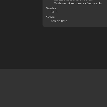
Moderne
/
Aventuriers - Survivants
Visites
5116
Score
pas de note