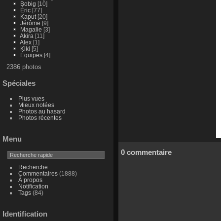
Bobig
[10]
Éric
[77]
Kaput
[20]
Jérôme
[9]
Magalie
[3]
Akira
[11]
Alex
[1]
Kiki
[5]
Équipes
[4]
2386 photos
Spéciales
Plus vues
Mieux notées
Photos au hasard
Photos récentes
Menu
0 commentaire
Recherche
Commentaires
(1888)
À propos
Notification
Tags
(84)
Identification