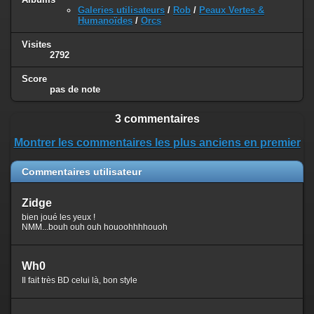
Galeries utilisateurs
/
Rob
/
Peaux Vertes &
Humanoïdes
/
Orcs
Visites
2792
Score
pas de note
3 commentaires
Montrer les commentaires les plus anciens en premier
Commentaires utilisateur
Zidge
bien joué les yeux !
NMM...bouh ouh ouh houoohhhhouoh
Wh0
Il fait très BD celui là, bon style