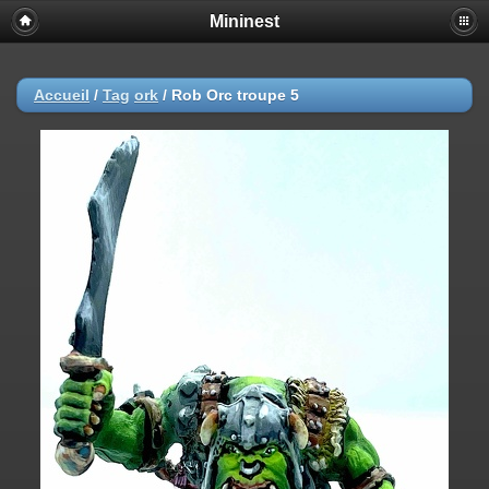
Mininest
Accueil
/
Tag
ork
/
Rob Orc troupe 5