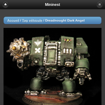
Mininest
Accueil
/
Tag
véhicule
/
Dreadnought Dark Angel