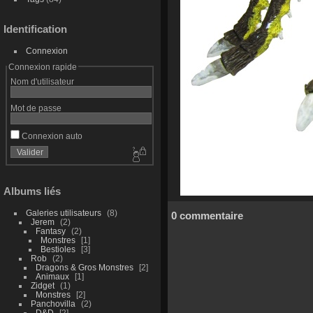
Identification
Connexion
Connexion rapide
Nom d'utilisateur
Mot de passe
Connexion auto
Albums liés
Galeries utilisateurs
8
0 commentaire
Jerem
2
Fantasy
2
Monstres
1
Bestioles
3
Rob
2
Dragons & Gros Monstres
2
Animaux
1
Zidget
1
Monstres
2
Panchovilla
2
D&D
2