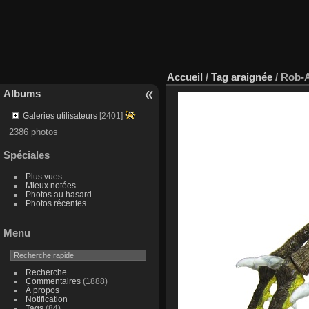
Accueil
/
Tag
araignée
/
Rob-A
Albums
Galeries utilisateurs
[2401]
2386 photos
Spéciales
Plus vues
Mieux notées
Photos au hasard
Photos récentes
Menu
Recherche
Commentaires
(1888)
À propos
Notification
Tags
(84)