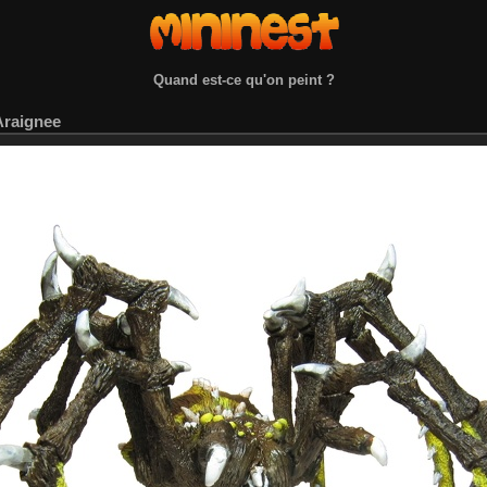
Quand est-ce qu'on peint ?
raignee