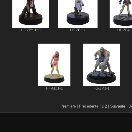
HF-ZB5-1~0
HF-ZB3-1
HF-ZB4-
HF-MU1-1
FG-ZM1-1
Première |
Précédente |
1
2
|
Suivante
|
De