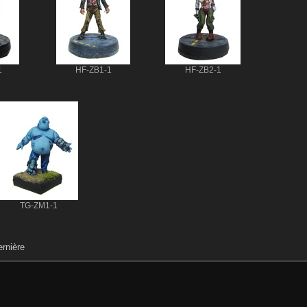
1
HF-ZB1-1
HF-ZB2-1
TG-ZM1-1
rnière