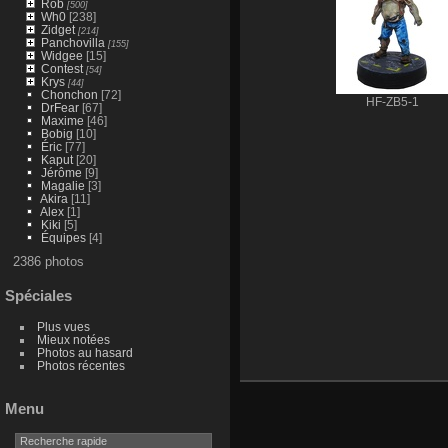
Rob
[500]
Wh0
[238]
Zidget
[214]
Panchovilla
[155]
Widgee
[15]
Contest
[54]
Krys
[44]
Chonchon
[72]
HF-ZB5-1
DrFear
[67]
Maxime
[46]
Bobig
[10]
Éric
[77]
Kaput
[20]
Jérôme
[9]
Magalie
[3]
Akira
[11]
Alex
[1]
Kiki
[5]
Équipes
[4]
2386 photos
Spéciales
Plus vues
Mieux notées
Photos au hasard
Photos récentes
Menu