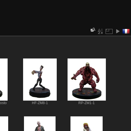
hosto
HF-ZM8-1
RP-ZM1-1