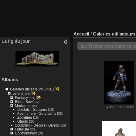
Accueil
/
Galeries utilisateurs
La fig du jour
Rechercher dans ce lo
Albums
Galeries utilisateurs
[2401]
Jerem
[855]
Fantasy
[574]
Blood Bowl
[32]
Moderne
[100]
Lycéenne zombie
Soldats - Gangers
[18]
Aventuriers - Survivants
[28]
Zombies
[18]
Gluglu
[36]
Sculpting - Décors - Divers
[26]
Futuriste
[70]
Confrontation
[53]