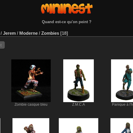
Quand est-ce qu'on peint ?
/
Jerem
/
Moderne
/
Zombies
18
t
Zombie casque bleu
Z.M.C.A
Panique à l'