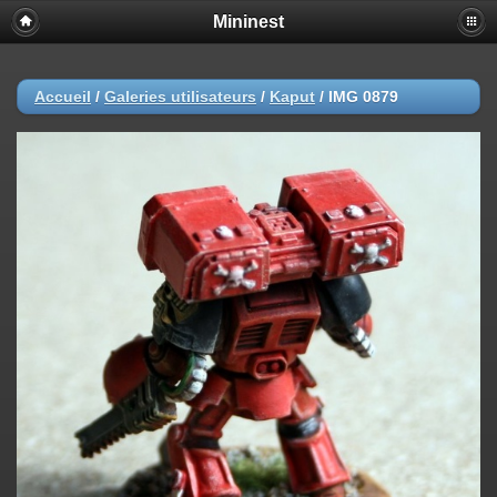
Mininest
Accueil
/
Galeries utilisateurs
/
Kaput
/
IMG 0879